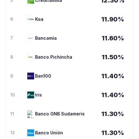
12.30
%
5
Credifamilia
11.90
%
6
Koa
11.60
%
7
Bancamía
11.50
%
8
Banco Pichincha
11.40
%
9
Ban100
11.40
%
10
Iris
11.30
%
11
Banco GNB Sudameris
11.30
%
12
Banco Unión