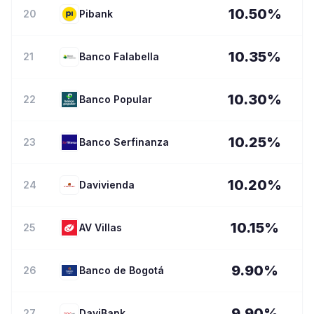
10.50
%
20
Pibank
10.35
%
21
Banco Falabella
10.30
%
22
Banco Popular
10.25
%
23
Banco Serfinanza
10.20
%
24
Davivienda
10.15
%
25
AV Villas
9.90
%
26
Banco de Bogotá
9.90
%
27
DaviBank