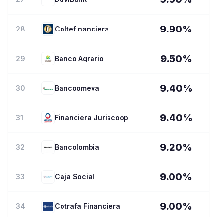
9.90
%
28
Coltefinanciera
9.50
%
29
Banco Agrario
9.40
%
30
Bancoomeva
9.40
%
31
Financiera Juriscoop
9.20
%
32
Bancolombia
9.00
%
33
Caja Social
9.00
%
34
Cotrafa Financiera