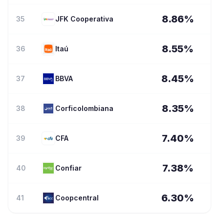
8.86
%
35
JFK Cooperativa
8.55
%
36
Itaú
8.45
%
37
BBVA
8.35
%
38
Corficolombiana
7.40
%
39
CFA
7.38
%
40
Confiar
6.30
%
41
Coopcentral