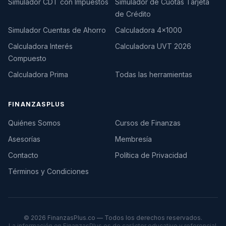
Simulador CDT con Impuestos
Simulador de Cuotas Tarjeta
de Crédito
Simulador Cuentas de Ahorro
Calculadora 4×1000
Calculadora Interés
Calculadora UVT 2026
Compuesto
Calculadora Prima
Todas las herramientas
FINANZASPLUS
Quiénes Somos
Cursos de Finanzas
Asesorías
Membresía
Contacto
Política de Privacidad
Términos y Condiciones
©
2026
FinanzasPlus.co — Todos los derechos reservados.
La información en FinanzasPlus es de carácter educativo y referencial.