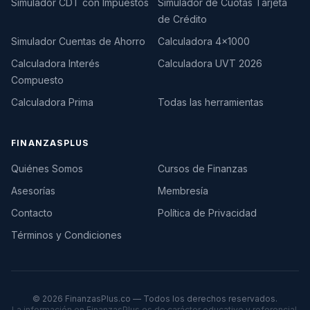
Simulador CDT con Impuestos
Simulador de Cuotas Tarjeta
de Crédito
Simulador Cuentas de Ahorro
Calculadora 4×1000
Calculadora Interés
Calculadora UVT 2026
Compuesto
Calculadora Prima
Todas las herramientas
FINANZASPLUS
Quiénes Somos
Cursos de Finanzas
Asesorías
Membresía
Contacto
Política de Privacidad
Términos y Condiciones
©
2026
FinanzasPlus.co — Todos los derechos reservados.
La información en FinanzasPlus es de carácter educativo y referencial.