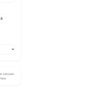
48
se calculan
erir.