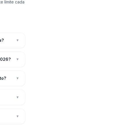
e límite cada
a?
▼
 2026?
▼
to?
▼
▼
▼