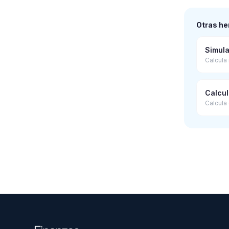
Otras he
Simul
Calcula
Calcu
Calcula