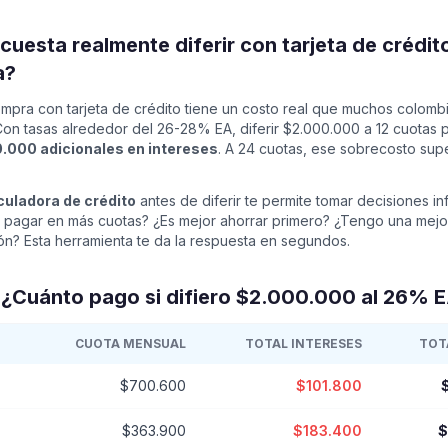
cuesta realmente diferir con tarjeta de crédit
a?
compra con tarjeta de crédito tiene un costo real que muchos colomb
Con tasas alrededor del 26-28% EA, diferir $2.000.000 a 12 cuotas 
.000 adicionales en intereses
. A 24 cuotas, ese sobrecosto sup
culadora de crédito
antes de diferir te permite tomar decisiones i
a pagar en más cuotas? ¿Es mejor ahorrar primero? ¿Tengo una mejor
ón? Esta herramienta te da la respuesta en segundos.
 ¿Cuánto pago si difiero $2.000.000 al 26% 
CUOTA MENSUAL
TOTAL INTERESES
TOT
$700.600
$101.800
$363.900
$183.400
$