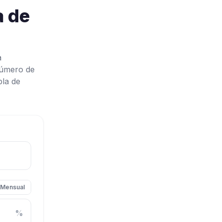
a de
a
 número de
bla de
Mensual
%