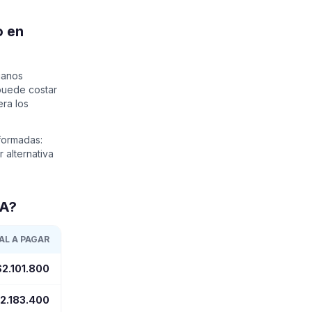
o en
ianos
puede costar
era los
nformadas:
 alternativa
EA?
AL A PAGAR
$2.101.800
2.183.400