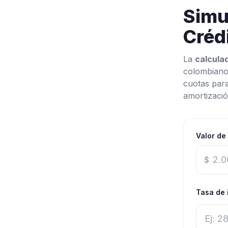
Simu
Créd
La
calculad
colombianos
cuotas para
amortizació
Valor de
$
Tasa de 