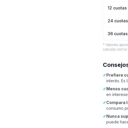
12
cuotas
24
cuotas
36
cuotas
* Valores apro
calcular con tu
Consejos
✓
Prefiere c
interés. Es 
✓
Menos cuo
en interese
✓
Compara la
consumo pue
✓
Nunca sup
puede hace