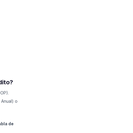
dito?
COP).
a Anual) o
abla de