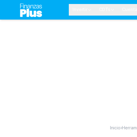
Invertir
CDTs
Cuent
Inicio
›
Herram