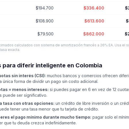
$194.700
$336.400
$
$108.900
$613.600
$
$79.500
$862.000
$
ximados calculados con sistema de amortización francés a 26% EA. Usa el s
 tasa exacta.
 para diferir inteligente en Colombia
uotas sin interés (CSI):
muchos bancos y comercios ofrecen diferi
la única forma de dividir un pago sin costo adicional.
tas = menos intereses:
si puedes pagar en 6 en vez de 12 cuotas
s puede ser significativo.
 tasa con otras opciones:
un crédito de libre inversión o un créd
de tener una tasa menor que tu tarjeta de crédito.
eres el pago mínimo durante mucho tiempo:
pagar solo el míni
r que tu deuda crezca indefinidamente.