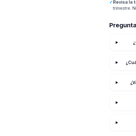
✓
Revisa la 
trimestre.
Pregunta
¿
¿Cuá
¿V