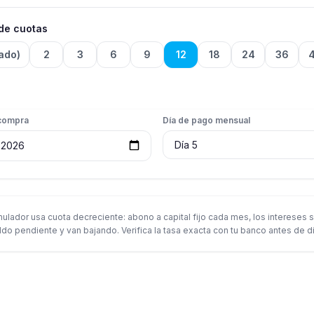
de cuotas
tado)
2
3
6
9
12
18
24
36
compra
Día de pago mensual
mulador usa cuota decreciente: abono a capital fijo cada mes, los intereses 
ldo pendiente y van bajando. Verifica la tasa exacta con tu banco antes de dif