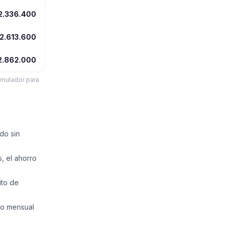
2.336.400
2.613.600
2.862.000
imulador para
do sin
, el ahorro
ito de
mo mensual