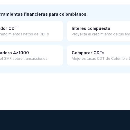
rramientas financieras para colombianos
ador CDT
Interés compuesto
 rendimientos netos de CDTs
Proyecta el crecimiento de tus ah
ladora 4×1000
Comparar CDTs
 el GMF sobre transacciones
Mejores tasas CDT de Colombia 