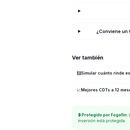
¿Conviene un 
Ver también
🧮
Simular cuánto rinde e
📈
Mejores CDTs a 12 mes
🔒 Protegido por Fogafín:
L
inversión está protegida.