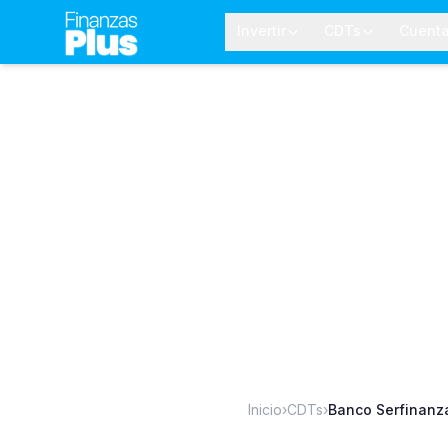
Invertir
CDTs
Cuent
Inicio
›
CDTs
›
Banco Serfinanz