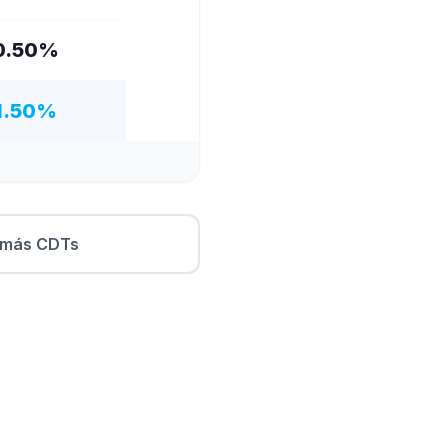
0.50
%
1.50
%
 más CDTs