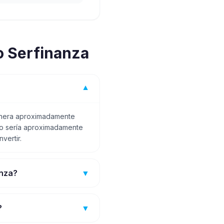
 Serfinanza
▼
genera aproximadamente
eto sería aproximadamente
vertir.
anza?
▼
?
▼