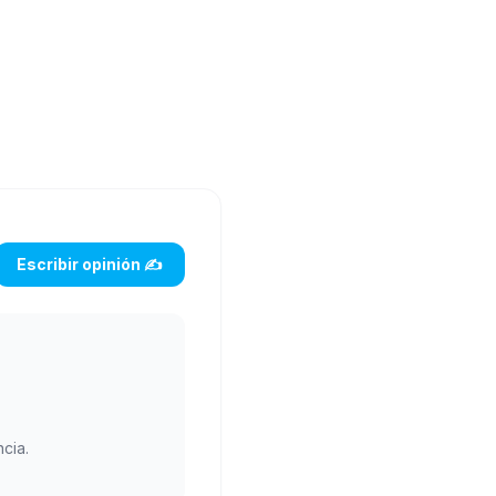
Escribir opinión ✍️
cia.