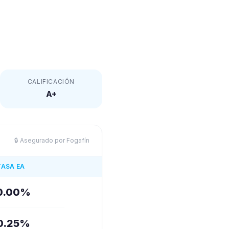
CALIFICACIÓN
A+
🔒 Asegurado por Fogafín
TASA EA
0.00
%
0.25
%