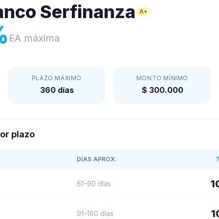
anco Serfinanza
A+
%
EA máxima
PLAZO MÁXIMO
MONTO MÍNIMO
360 días
$ 300.000
or plazo
DÍAS APROX.
1
61–90 días
1
91–180 días