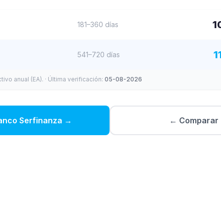
1
181–360 días
1
541–720 días
ivo anual (EA).
· Última verificación:
05-08-2026
anco Serfinanza
→
← Comparar