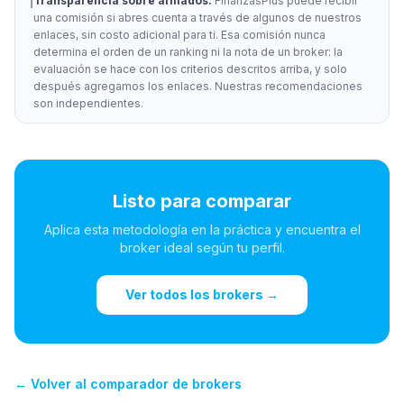
ℹ️
Transparencia sobre afiliados:
FinanzasPlus puede recibir
una comisión si abres cuenta a través de algunos de nuestros
enlaces, sin costo adicional para ti. Esa comisión nunca
determina el orden de un ranking ni la nota de un broker: la
evaluación se hace con los criterios descritos arriba, y solo
después agregamos los enlaces. Nuestras recomendaciones
son independientes.
Listo para comparar
Aplica esta metodología en la práctica y encuentra el
broker ideal según tu perfil.
Ver todos los brokers →
← Volver al comparador de brokers