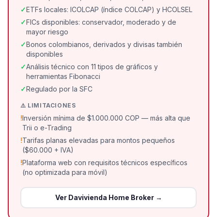
✓
ETFs locales: ICOLCAP (índice COLCAP) y HCOLSEL
✓
FICs disponibles: conservador, moderado y de
mayor riesgo
✓
Bonos colombianos, derivados y divisas también
disponibles
✓
Análisis técnico con 11 tipos de gráficos y
herramientas Fibonacci
✓
Regulado por la SFC
⚠️ LIMITACIONES
!
Inversión mínima de $1.000.000 COP — más alta que
Trii o e-Trading
!
Tarifas planas elevadas para montos pequeños
($60.000 + IVA)
!
Plataforma web con requisitos técnicos específicos
(no optimizada para móvil)
Ver
Davivienda Home Broker
→