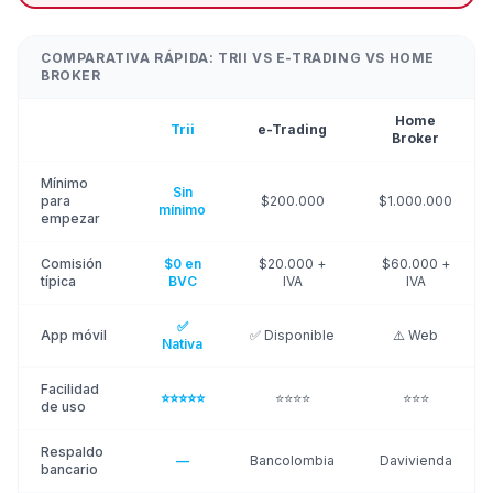
COMPARATIVA RÁPIDA: TRII VS E-TRADING VS HOME
BROKER
Home
Trii
e-Trading
Broker
Mínimo
Sin
para
$200.000
$1.000.000
mínimo
empezar
Comisión
$0 en
$20.000 +
$60.000 +
típica
BVC
IVA
IVA
✅
App móvil
✅ Disponible
⚠️ Web
Nativa
Facilidad
⭐⭐⭐⭐⭐
⭐⭐⭐⭐
⭐⭐⭐
de uso
Respaldo
—
Bancolombia
Davivienda
bancario