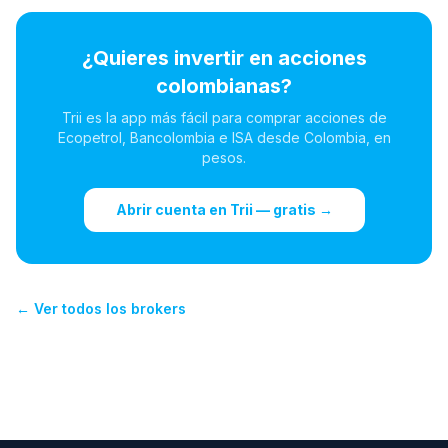
¿Quieres invertir en acciones
colombianas?
Trii es la app más fácil para comprar acciones de
Ecopetrol, Bancolombia e ISA desde Colombia, en
pesos.
Abrir cuenta en Trii — gratis →
← Ver todos los brokers