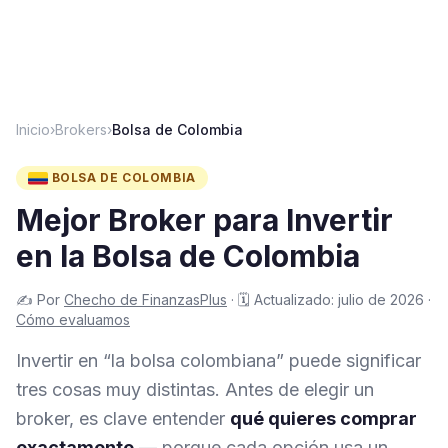
Inicio
›
Brokers
›
Bolsa de Colombia
BOLSA DE COLOMBIA
Mejor Broker para Invertir
en la Bolsa de Colombia
✍️
Por
Checho de FinanzasPlus
·
🗓️
Actualizado:
julio de 2026
·
Cómo evaluamos
Invertir en “la bolsa colombiana” puede significar
tres cosas muy distintas. Antes de elegir un
broker, es clave entender
qué quieres comprar
exactamente
— porque cada opción usa un