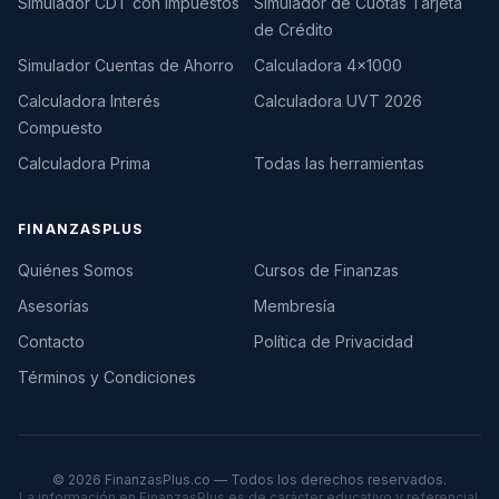
Simulador CDT con Impuestos
Simulador de Cuotas Tarjeta
de Crédito
Simulador Cuentas de Ahorro
Calculadora 4×1000
Calculadora Interés
Calculadora UVT 2026
Compuesto
Calculadora Prima
Todas las herramientas
FINANZASPLUS
Quiénes Somos
Cursos de Finanzas
Asesorías
Membresía
Contacto
Política de Privacidad
Términos y Condiciones
©
2026
FinanzasPlus.co — Todos los derechos reservados.
La información en FinanzasPlus es de carácter educativo y referencial.