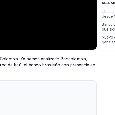
MÁS A
Littio t
desde 
Bancolo
qué sig
Nuevo d
gana a 
 Colombia. Ya hemos analizado Bancolombia,
urno de Itaú, el banco brasileño con presencia en
e