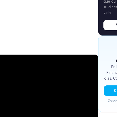
que qui
su dine
vida.
En 
Finan
días. C
C
Desde