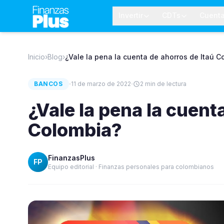
Invertir
CDTs
Cuent
Inicio
›
Blog
›
¿Vale la pena la cuenta de ahorros de Itaú 
·
·
BANCOS
11 de marzo de 2022
2
min de lectura
¿Vale la pena la cuent
Colombia?
FinanzasPlus
FP
Equipo editorial · Finanzas personales para colombianos