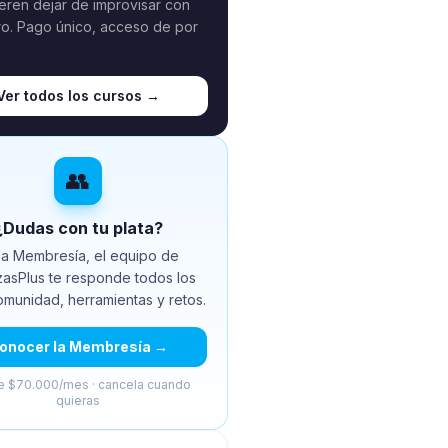
eren dejar de improvisar con
ro. Pago único, acceso de por
Ver todos los cursos →
👥
¿Dudas con tu plata?
la Membresía, el equipo de
zasPlus te responde todos los
omunidad, herramientas y retos.
onocer la Membresía →
 $70.000/mes · cancela cuando
quieras