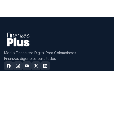
Medio Financiero Digital Para Colombianos.
Finanzas digeribles para todos.
CDTS
CUENTAS
Mejores CDTs 2026
Mejores Cuentas de Ahorro
2026
CDTs con mayor tasa EA
Cuentas Sin Cuota de Manejo