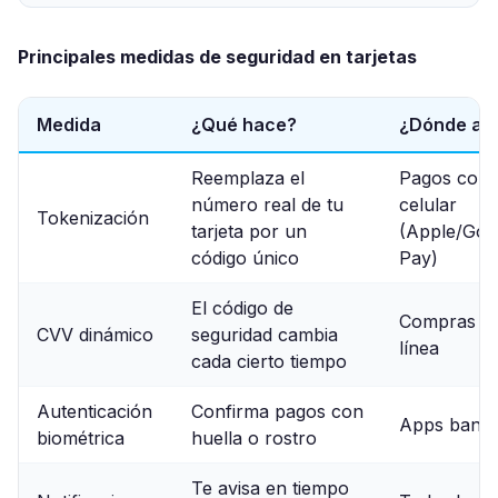
Principales medidas de seguridad en tarjetas
Medida
¿Qué hace?
¿Dónde apl
Reemplaza el
Pagos con
número real de tu
celular
Tokenización
tarjeta por un
(Apple/Goo
código único
Pay)
El código de
Compras e
CVV dinámico
seguridad cambia
línea
cada cierto tiempo
Autenticación
Confirma pagos con
Apps banca
biométrica
huella o rostro
Te avisa en tiempo