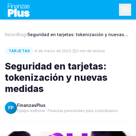
Inicio
›
Blog
›
Seguridad en tarjetas: tokenización y nuevas
medidas
·
·
TARJETAS
6 de marzo de 2023
2
min de lectura
Seguridad en tarjetas:
tokenización y nuevas
medidas
FinanzasPlus
FP
Equipo editorial · Finanzas personales para colombianos