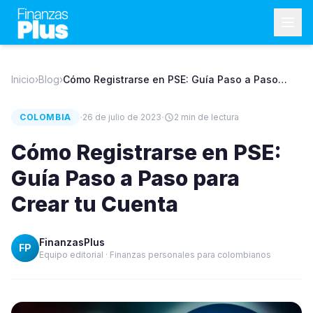
Inicio
›
Blog
›
Cómo Registrarse en PSE: Guía Paso a Paso
para Crear tu Cuenta
·
·
COLOMBIA
26 de julio de 2023
2
min de lectura
Cómo Registrarse en PSE:
Guía Paso a Paso para
Crear tu Cuenta
FinanzasPlus
FP
Equipo editorial · Finanzas personales para colombianos