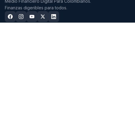
Medio Financiero Digital Para Colombianos.
Finanzas digeribles para todos.
CDTS
CUENTAS
Mejores CDTs 2026
Mejores Cuentas de Ahorro
2026
CDTs con mayor tasa EA
Cuentas Sin Cuota de Manejo
Mejores CDTs a 3 Meses
Cuentas Más Rentables
Mejores CDTs a 6 Meses
Mejor Cuenta en Dólares
Mejores CDTs a 9 Meses
Mejores CDTs a 12 Meses (1
Año)
Mejores CDTs a 18 Meses
Mejores CDTs a 24 Meses (2
Años)