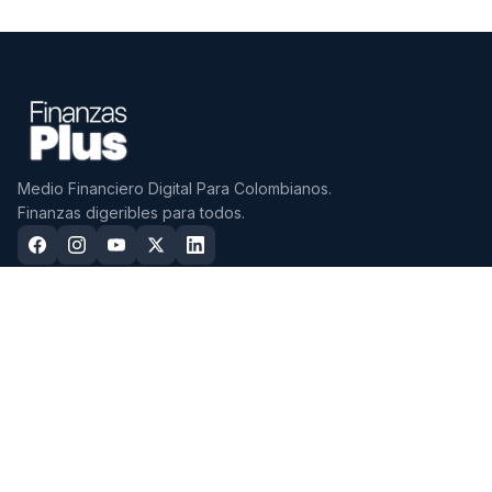
Medio Financiero Digital Para Colombianos.
Finanzas digeribles para todos.
CDTS
CUENTAS
Mejores CDTs 2026
Mejores Cuentas de Ahorro
2026
CDTs con mayor tasa EA
Cuentas Sin Cuota de Manejo
Mejores CDTs a 3 Meses
Cuentas Más Rentables