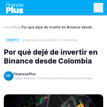
Inicio
›
Blog
›
Por qué dejé de invertir en Binance desde
Colombia
·
·
CRIPTO
2 de marzo de 2023
2
min de lectura
Por qué dejé de invertir en
Binance desde Colombia
FinanzasPlus
FP
Equipo editorial · Finanzas personales para colombianos