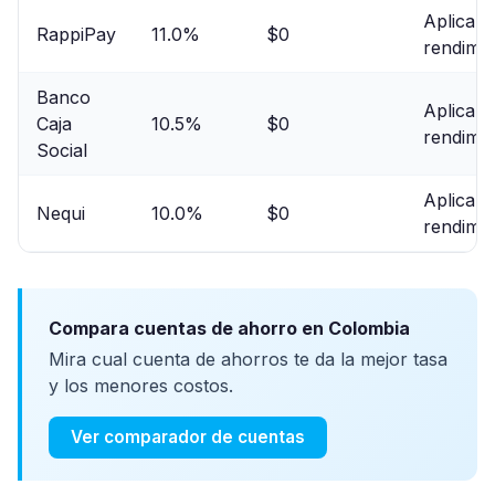
Aplica s
RappiPay
11.0%
$0
rendimie
Banco
Aplica s
Caja
10.5%
$0
rendimie
Social
Aplica s
Nequi
10.0%
$0
rendimie
Compara cuentas de ahorro en Colombia
Mira cual cuenta de ahorros te da la mejor tasa
y los menores costos.
Ver comparador de cuentas