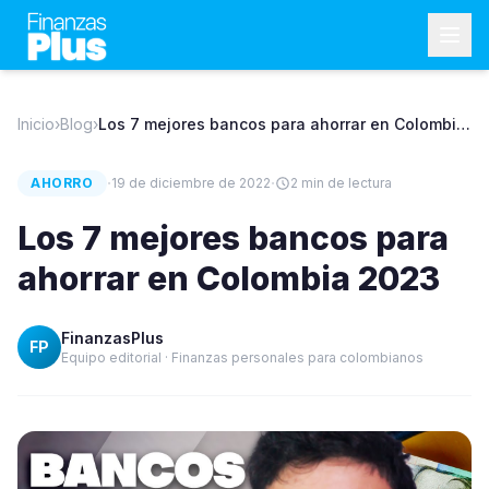
Inicio
›
Blog
›
Los 7 mejores bancos para ahorrar en Colombia
2023
·
·
AHORRO
19 de diciembre de 2022
2
min de lectura
Los 7 mejores bancos para
ahorrar en Colombia 2023
FinanzasPlus
FP
Equipo editorial · Finanzas personales para colombianos