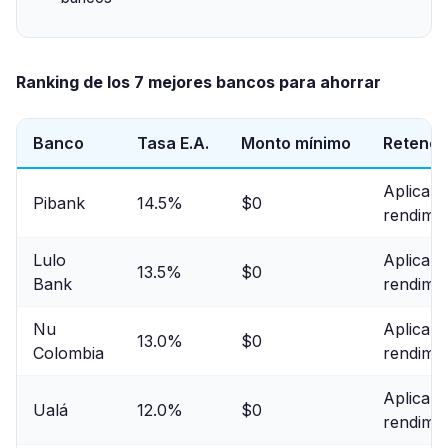
Ranking de los 7 mejores bancos para ahorrar
Banco
Tasa E.A.
Monto mínimo
Retenci
Aplica s
Pibank
14.5%
$0
rendimie
Lulo
Aplica s
13.5%
$0
Bank
rendimie
Nu
Aplica s
13.0%
$0
Colombia
rendimie
Aplica s
Ualá
12.0%
$0
rendimie