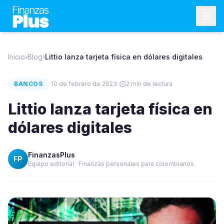
Inicio
›
Blog
›
Littio lanza tarjeta física en dólares digitales
·
·
BANCOS
10 de febrero de 2023
2
min de lectura
Littio lanza tarjeta física en
dólares digitales
FinanzasPlus
FP
Equipo editorial · Finanzas personales para colombianos