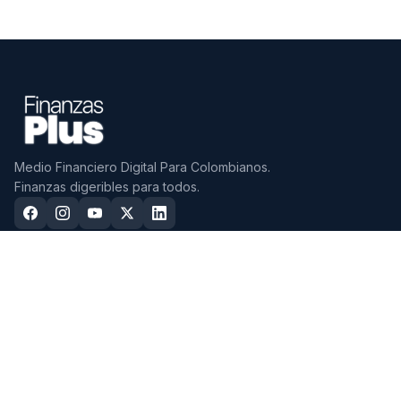
Medio Financiero Digital Para Colombianos.
Finanzas digeribles para todos.
CDTS
CUENTAS
Mejores CDTs 2026
Mejores Cuentas de Ahorro
2026
CDTs con mayor tasa EA
Cuentas Sin Cuota de Manejo
Mejores CDTs a 3 Meses