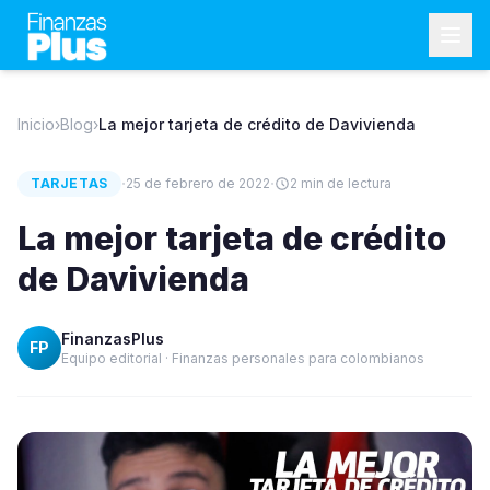
Inicio
›
Blog
›
La mejor tarjeta de crédito de Davivienda
·
·
TARJETAS
25 de febrero de 2022
2
min de lectura
La mejor tarjeta de crédito
de Davivienda
FinanzasPlus
FP
Equipo editorial · Finanzas personales para colombianos