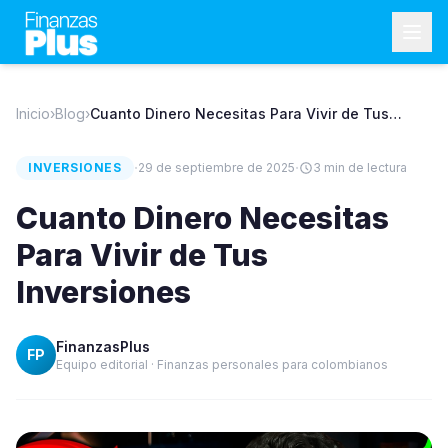
Inicio
›
Blog
›
Cuanto Dinero Necesitas Para Vivir de Tus
Inversiones
·
·
INVERSIONES
29 de septiembre de 2025
3
min de lectura
Cuanto Dinero Necesitas
Para Vivir de Tus
Inversiones
FinanzasPlus
FP
Equipo editorial · Finanzas personales para colombianos