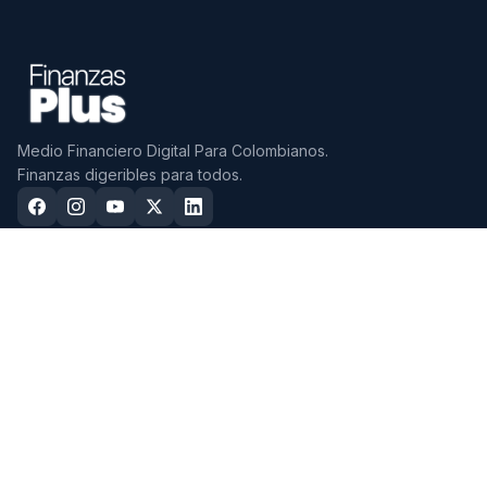
Medio Financiero Digital Para Colombianos.
Finanzas digeribles para todos.
CDTS
CUENTAS
Mejores CDTs 2026
Mejores Cuentas de Ahorro
2026
CDTs con mayor tasa EA
Cuentas Sin Cuota de Manejo
Mejores CDTs a 3 Meses
Cuentas Más Rentables
Mejores CDTs a 6 Meses
Mejor Cuenta en Dólares
Mejores CDTs a 9 Meses