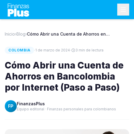
Inicio
›
Blog
›
Cómo Abrir una Cuenta de Ahorros en
Bancolombia por Internet (Paso a Paso)
·
·
COLOMBIA
1 de marzo de 2024
3
min de lectura
Cómo Abrir una Cuenta de
Ahorros en Bancolombia
por Internet (Paso a Paso)
FinanzasPlus
FP
Equipo editorial · Finanzas personales para colombianos