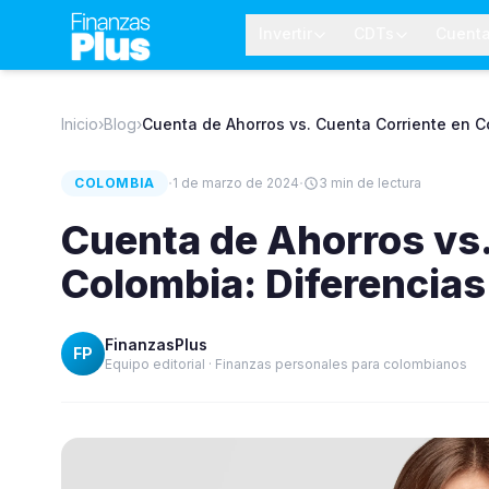
Invertir
CDTs
Cuent
Inicio
›
Blog
›
Cuenta de Ahorros vs. Cuenta Corriente en C
·
·
COLOMBIA
1 de marzo de 2024
3
min de lectura
Cuenta de Ahorros vs.
Colombia: Diferencias
FinanzasPlus
FP
Equipo editorial · Finanzas personales para colombianos