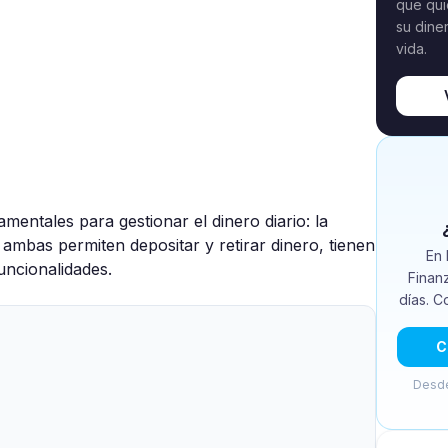
que qui
su dine
vida.
entales para gestionar el dinero diario: la
ambas permiten depositar y retirar dinero, tienen
En 
uncionalidades.
Finan
días. C
C
Desde