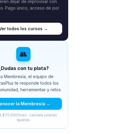
eren dejar de improvisar con
ro. Pago único, acceso de por
Ver todos los cursos →
👥
¿Dudas con tu plata?
la Membresía, el equipo de
zasPlus te responde todos los
omunidad, herramientas y retos.
onocer la Membresía →
 $70.000/mes · cancela cuando
quieras