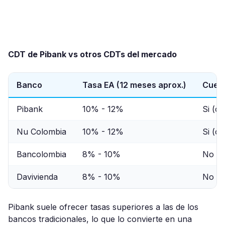
CDT de Pibank vs otros CDTs del mercado
Banco
Tasa EA (12 meses aprox.)
Cuent
Pibank
10% - 12%
Si (c
Nu Colombia
10% - 12%
Si (c
Bancolombia
8% - 10%
No ob
Davivienda
8% - 10%
No ob
Pibank suele ofrecer tasas superiores a las de los
bancos tradicionales, lo que lo convierte en una