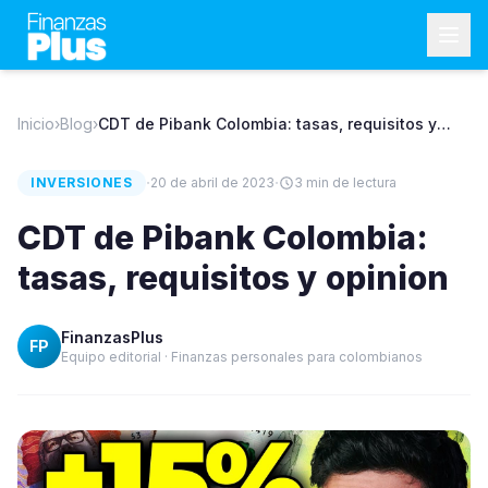
Inicio
›
Blog
›
CDT de Pibank Colombia: tasas, requisitos y
opinion
·
·
INVERSIONES
20 de abril de 2023
3
min de lectura
CDT de Pibank Colombia:
tasas, requisitos y opinion
FinanzasPlus
FP
Equipo editorial · Finanzas personales para colombianos