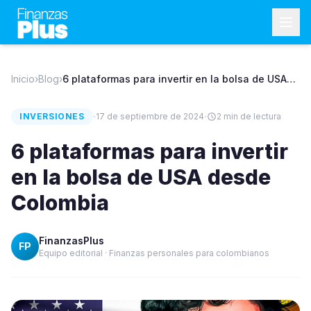
Inicio
›
Blog
›
6 plataformas para invertir en la bolsa de USA
desde Colombia
·
·
INVERSIONES
17 de septiembre de 2024
2
min de lectura
6 plataformas para invertir
en la bolsa de USA desde
Colombia
FinanzasPlus
FP
Equipo editorial · Finanzas personales para colombianos