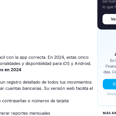
Sin hum
lo que 
Ve
il con la app correcta. En 2024, estas cinco
En 
onalidades y disponibilidad para iOS y Android.
Finan
es en 2024
días. C
 un registro detallado de todos tus movimientos
C
r cuentas bancarias. Su versión web facilita el
Desde
o contraseñas o números de tarjeta
enerar reportes mensuales
MÁS A