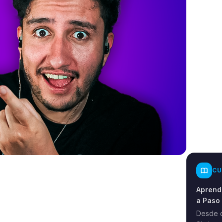
CU
Aprende
a Paso
Desde c