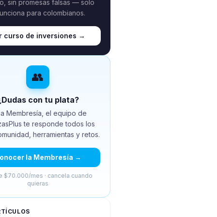
o, sin promesas falsas — solo
funciona para colombianos.
r curso de inversiones →
👥
¿Dudas con tu plata?
la Membresía, el equipo de
zasPlus te responde todos los
omunidad, herramientas y retos.
onocer la Membresía →
 $70.000/mes · cancela cuando
quieras
RTÍCULOS