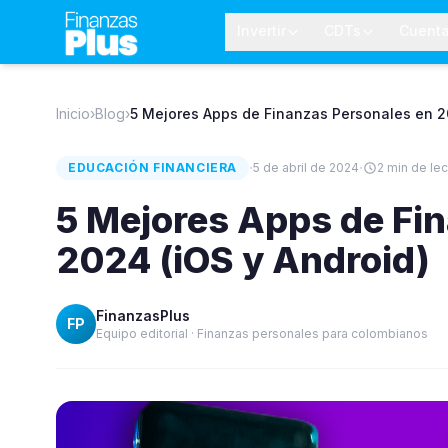
Invertir
CDTs
Cuent
Inicio
›
Blog
›
5 Mejores Apps de Finanzas Personales en 2
·
·
EDUCACIÓN FINANCIERA
5 de abril de 2024
2
min de lec
5 Mejores Apps de Fi
2024 (iOS y Android)
FinanzasPlus
FP
Equipo editorial · Finanzas personales para colombianos