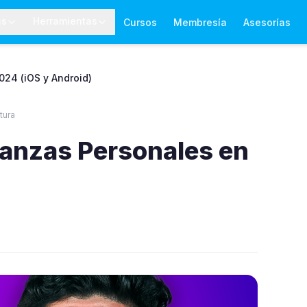
as
Herramientas
Cursos
Membresía
Asesorías
024 (iOS y Android)
tura
nanzas Personales en