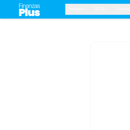
Invertir
CDTs
Cuent