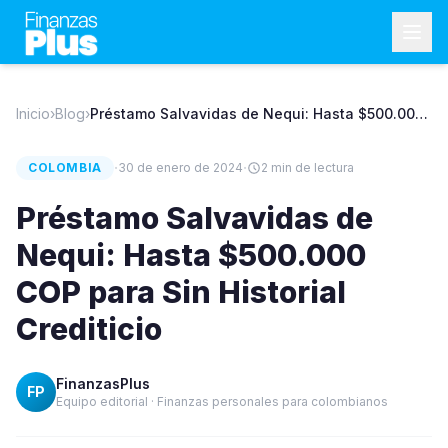
Inicio
›
Blog
›
Préstamo Salvavidas de Nequi: Hasta $500.000
COP para Sin Historial Crediticio
·
·
COLOMBIA
30 de enero de 2024
2
min de lectura
Préstamo Salvavidas de
Nequi: Hasta $500.000
COP para Sin Historial
Crediticio
FinanzasPlus
FP
Equipo editorial · Finanzas personales para colombianos