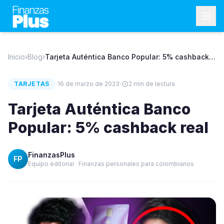
Inicio
›
Blog
›
Tarjeta Auténtica Banco Popular: 5% cashback
real
·
·
TARJETAS
16 de marzo de 2023
2
min de lectura
Tarjeta Auténtica Banco
Popular: 5% cashback real
FinanzasPlus
FP
Equipo editorial · Finanzas personales para colombianos