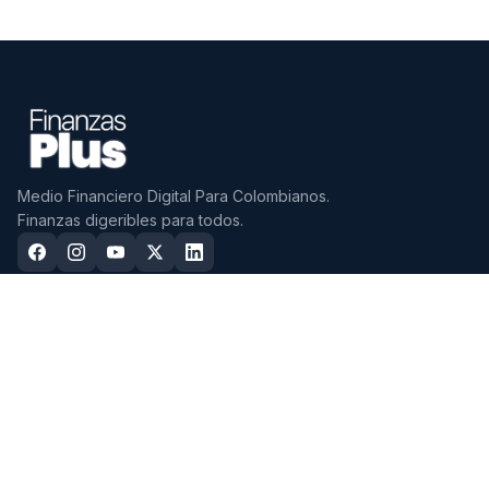
Medio Financiero Digital Para Colombianos.
Finanzas digeribles para todos.
CDTS
CUENTAS
Mejores CDTs 2026
Mejores Cuentas de Ahorro
2026
CDTs con mayor tasa EA
Cuentas Sin Cuota de Manejo
Mejores CDTs a 3 Meses