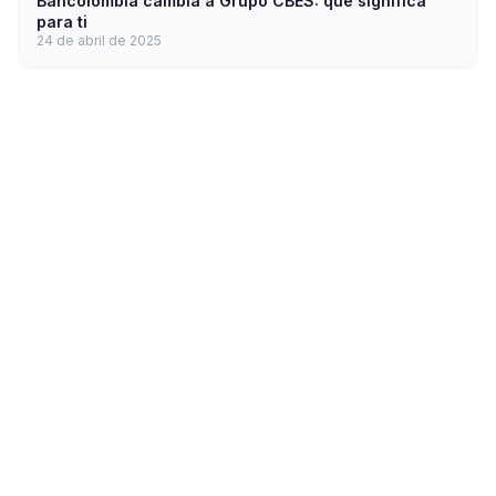
Bancolombia cambia a Grupo CBES: que significa
para ti
24 de abril de 2025