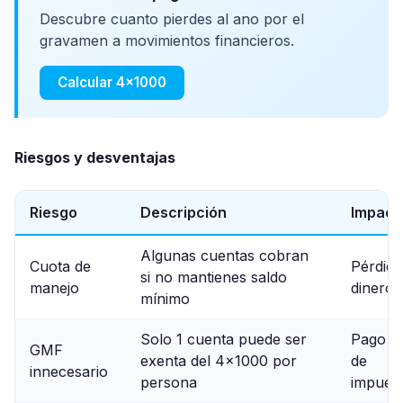
Descubre cuanto pierdes al ano por el
gravamen a movimientos financieros.
Calcular 4x1000
Riesgos y desventajas
Riesgo
Descripción
Impact
Algunas cuentas cobran
Cuota de
Pérdida
si no mantienes saldo
manejo
dinero
mínimo
Solo 1 cuenta puede ser
Pago e
GMF
exenta del 4x1000 por
de
innecesario
persona
impues