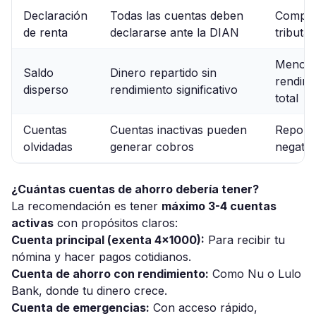
Declaración
Todas las cuentas deben
Complej
de renta
declararse ante la DIAN
tributar
Menor
Saldo
Dinero repartido sin
rendimi
disperso
rendimiento significativo
total
Cuentas
Cuentas inactivas pueden
Report
olvidadas
generar cobros
negativ
¿Cuántas cuentas de ahorro debería tener?
La recomendación es tener
máximo 3-4 cuentas
activas
con propósitos claros:
Cuenta principal (exenta 4x1000):
Para recibir tu
nómina y hacer pagos cotidianos.
Cuenta de ahorro con rendimiento:
Como Nu o Lulo
Bank, donde tu dinero crece.
Cuenta de emergencias:
Con acceso rápido,