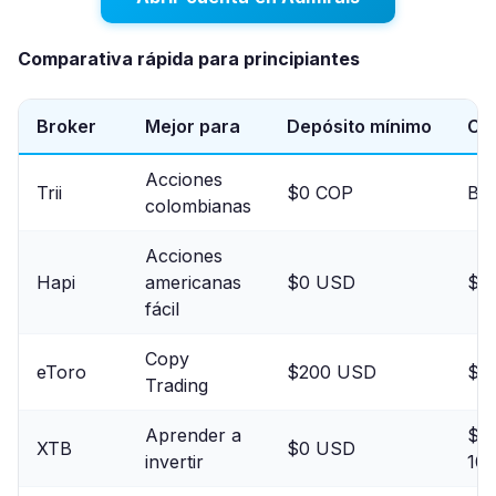
Comparativa rápida para principiantes
Broker
Mejor para
Depósito mínimo
Co
Acciones
Trii
$0 COP
Baj
colombianas
Acciones
Hapi
americanas
$0 USD
$0
fácil
Copy
eToro
$200 USD
$0 
Trading
Aprender a
$0 
XTB
$0 USD
invertir
10