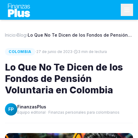
Inicio
›
Blog
›
Lo Que No Te Dicen de los Fondos de Pensión
Voluntaria en Colombia
·
·
COLOMBIA
27 de junio de 2023
3
min de lectura
Lo Que No Te Dicen de los
Fondos de Pensión
Voluntaria en Colombia
FinanzasPlus
FP
Equipo editorial · Finanzas personales para colombianos