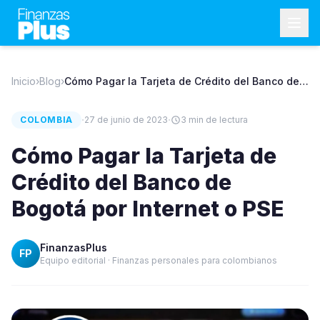
Inicio
›
Blog
›
Cómo Pagar la Tarjeta de Crédito del Banco de
Bogotá por Internet o PSE
·
·
COLOMBIA
27 de junio de 2023
3
min de lectura
Cómo Pagar la Tarjeta de
Crédito del Banco de
Bogotá por Internet o PSE
FinanzasPlus
FP
Equipo editorial · Finanzas personales para colombianos