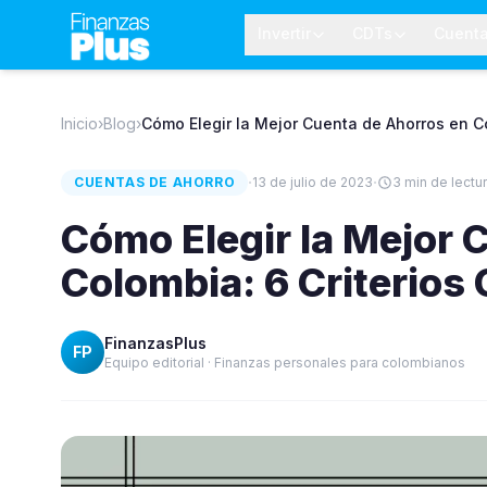
Invertir
CDTs
Cuent
Inicio
›
Blog
›
Cómo Elegir la Mejor Cuenta de Ahorros en Co
·
·
CUENTAS DE AHORRO
13 de julio de 2023
3
min de lectu
Cómo Elegir la Mejor 
Colombia: 6 Criterios 
FinanzasPlus
FP
Equipo editorial · Finanzas personales para colombianos