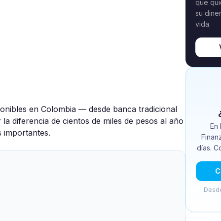
que qui
su dine
vida.
onibles en Colombia — desde banca tradicional
r la diferencia de cientos de miles de pesos al año
En 
s importantes.
Finan
días. C
C
Desde