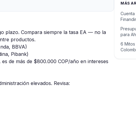
MÁS A
Cuenta 
Finandi
Manejo
Presupu
rgo plazo. Compara siempre la tasa EA — no la
para A
ntre productos.
6 Mitos
enda, BBVA)
Colomb
ina, Pibank)
A es de más de $800.000 COP/año en intereses
ministración elevados. Revisa: