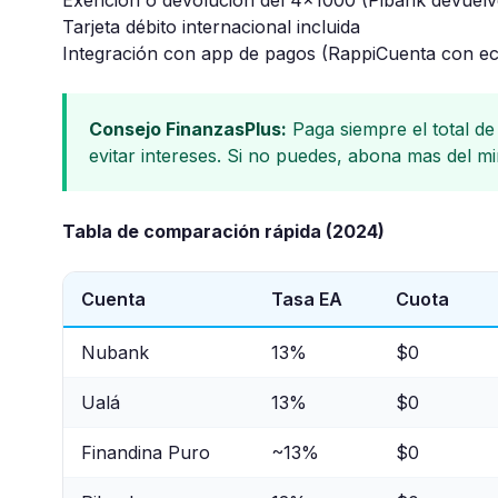
Exención o devolución del 4x1000 (Pibank devuelve
Tarjeta débito internacional incluida
Integración con app de pagos (RappiCuenta con ec
Consejo FinanzasPlus:
Paga siempre el total de 
evitar intereses. Si no puedes, abona mas del mi
Tabla de comparación rápida (2024)
Cuenta
Tasa EA
Cuota
Nubank
13%
$0
Ualá
13%
$0
Finandina Puro
~13%
$0