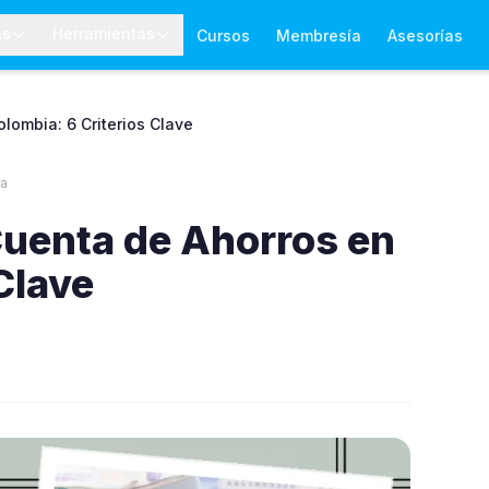
as
Herramientas
Cursos
Membresía
Asesorías
lombia: 6 Criterios Clave
ra
Cuenta de Ahorros en
Clave