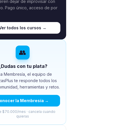
eren dejar de improvisar con
ro. Pago único, acceso de por
Ver todos los cursos →
👥
¿Dudas con tu plata?
la Membresía, el equipo de
zasPlus te responde todos los
omunidad, herramientas y retos.
onocer la Membresía →
 $70.000/mes · cancela cuando
quieras