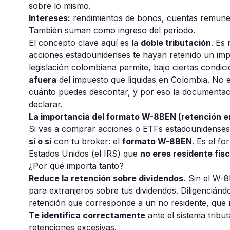
sobre lo mismo.
Intereses:
rendimientos de bonos, cuentas remunera
También suman como ingreso del periodo.
El concepto clave aquí es la
doble tributación
. Es
acciones estadounidenses te hayan retenido un imp
legislación colombiana permite, bajo ciertas condic
afuera
del impuesto que liquidas en Colombia. No es
cuánto puedes descontar, y por eso la documentaci
declarar.
La importancia del formato W-8BEN (retención en
Si vas a comprar acciones o ETFs estadounidens
sí o sí
con tu broker: el
formato W-8BEN
. Es el fo
Estados Unidos (el IRS) que
no eres residente fisc
¿Por qué importa tanto?
Reduce la retención sobre dividendos.
Sin el W-8
para extranjeros sobre tus dividendos. Diligenciánd
retención que corresponde a un no residente, que
Te identifica correctamente
ante el sistema tribu
retenciones excesivas.