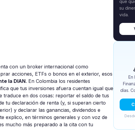
que qui
su dine
vida.
cuenta con un broker internacional como
prar acciones, ETFs o bonos en el exterior, esos
En 
nte la DIAN
. En Colombia los residentes
Finan
ifica que tus inversiones afuera cuentan igual que
días. C
se traduce en dos cosas: reportar el saldo de tus
de tu declaración de renta (y, si superan cierto
C
erior) y declarar las ganancias, dividendos e
Desde
a te explico, en términos generales y con voz de
es mucho más preparado a la cita con tu