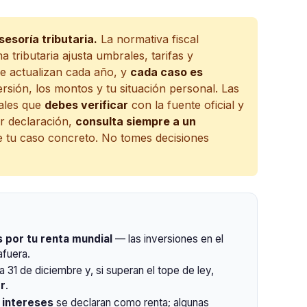
esoría tributaria.
La normativa fiscal
tributaria ajusta umbrales, tarifas y
se actualizan cada año, y
cada caso es
versión, los montos y tu situación personal. Las
rales que
debes verificar
con la fuente oficial y
er declaración,
consulta siempre a un
e tu caso concreto. No tomes decisiones
s por tu renta mundial
— las inversiones en el
afuera.
a 31 de diciembre y, si superan el tope de ley,
or
.
s intereses
se declaran como renta; algunas