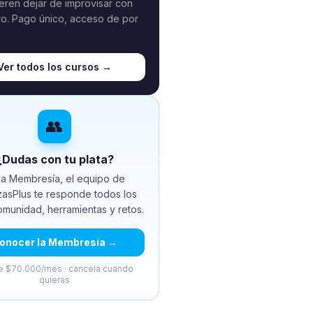
eren dejar de improvisar con
ro. Pago único, acceso de por
Ver todos los cursos →
👥
¿Dudas con tu plata?
la Membresía, el equipo de
zasPlus te responde todos los
omunidad, herramientas y retos.
onocer la Membresía →
 $70.000/mes · cancela cuando
quieras