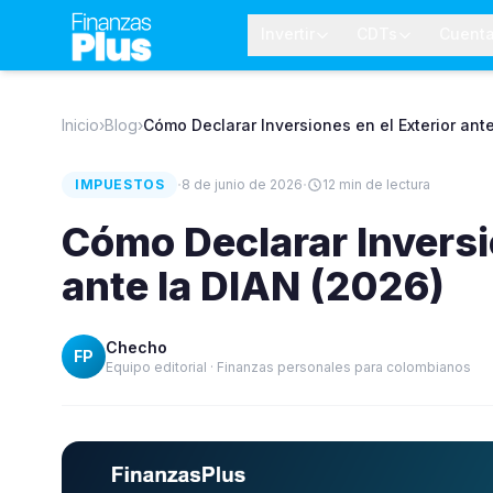
Invertir
CDTs
Cuent
Inicio
›
Blog
›
Cómo Declarar Inversiones en el Exterior ant
·
·
IMPUESTOS
8 de junio de 2026
12
min de lectura
Cómo Declarar Inversi
ante la DIAN (2026)
Checho
FP
Equipo editorial · Finanzas personales para colombianos