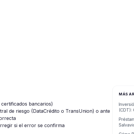
MÁS A
certificados bancarios)
Inversi
(CDT):
ral de riesgo (DataCrédito o TransUnion) o ante
correcta
Préstam
regir si el error se confirma
Salvav