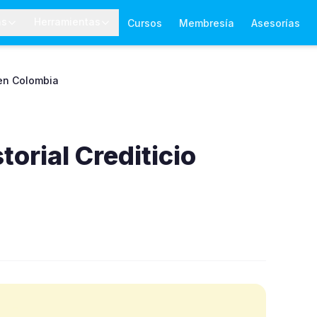
as
Herramientas
Cursos
Membresía
Asesorías
 en Colombia
orial Crediticio