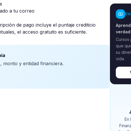
a
iado a tu correo
CU
ripción de pago incluye el puntaje crediticio
Aprende
uales, el acceso gratuito es suficiente.
verdad
Cursos 
que qui
su dine
bia
vida.
 monto y entidad financiera.
En 
Finan