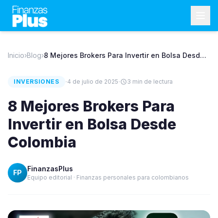
Inicio
›
Blog
›
8 Mejores Brokers Para Invertir en Bolsa Desde
Colombia
·
·
INVERSIONES
4 de julio de 2025
3
min de lectura
8 Mejores Brokers Para
Invertir en Bolsa Desde
Colombia
FinanzasPlus
FP
Equipo editorial · Finanzas personales para colombianos