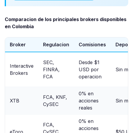
Comparacion de los principales brokers disponibles
en Colombia
Broker
Regulacion
Comisiones
Deposi
SEC,
Desde $1
Interactive
FINRA,
USD por
Sin min
Brokers
FCA
operacion
0% en
FCA, KNF,
XTB
acciones
Sin min
CySEC
reales
0% en
FCA,
acciones
eToro
CySEC,
$50 U