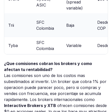
(spread
ASIC
variable)
SFC
Desde 
Trii
Baja
Colombia
COP
SFC
Tyba
Variable
Desde 
Colombia
¿Que comisiones cobran los brokers y como
afectan tu rentabilidad?
Las comisiones son uno de los costos mas
subestimados al invertir. Un broker que cobra 1% por
operacion puede parecer poco, pero si compras y
vendes con frecuencia, ese porcentaje se acumula
rapidamente. Los brokers internacionales como
Interactive Brokers y XTB
ofrecen comisiones desde
$0 en acciones reales, lo que los hace muy atractivos