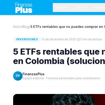
Invertir
CDTs
Cuent
Inicio
›
Blog
›
5 ETFs rentables que no puedes comprar en 
·
·
INVERSIONES
12 de diciembre de 2025
3
min de lectura
5 ETFs rentables que
en Colombia (solucion
FinanzasPlus
FP
Equipo editorial · Finanzas personales para colombianos