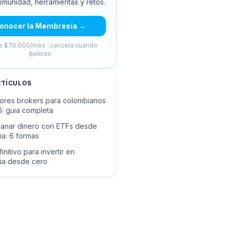
omunidad, herramientas y retos.
onocer la Membresía →
 $70.000/mes · cancela cuando
quieras
RTÍCULOS
ores brokers para colombianos
: guia completa
anar dinero con ETFs desde
a: 6 formas
initivo para invertir en
ia desde cero