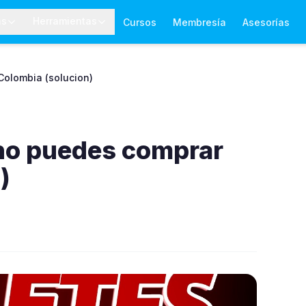
as
Herramientas
Cursos
Membresía
Asesorías
Colombia (solucion)
 no puedes comprar
)