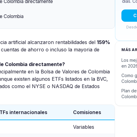
días. C
de Colombia directamente
C
 de Colombia
Desde
ia artificial alcanzaron rentabilidades del
159%
cuentas de ahorro o incluso la mayoria de
MÁS A
Los mej
sde Colombia directamente?
en 2026
ncipalmente en la Bolsa de Valores de Colombia
Como g
unque existen algunos ETFs listados en la BVC,
Colombi
ercados como el NYSE o NASDAQ de Estados
Plan def
Colomb
TFs internacionales
Comisiones
Variables